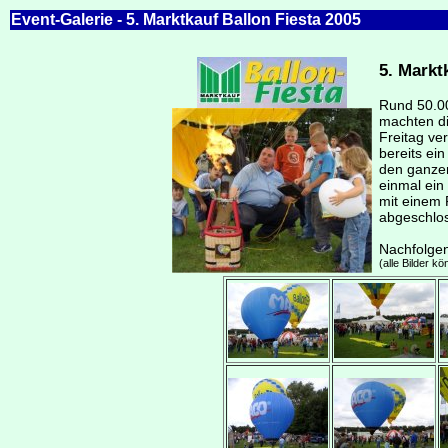
Event-Galerie - 5. Marktkauf Ballon Fiesta 2005
5. Markt
Rund 50.00
machten di
Freitag ve
bereits ei
den ganzen
einmal ein
mit einem 
abgeschlo
Nachfolgen
(alle Bilder 