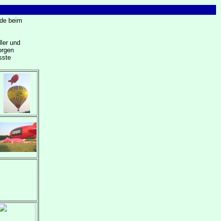
de beim
ller und
orgen
sste