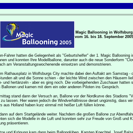
Magic Ballooning in Wolfsburg
vom 16. bis 18. September 200
n-Fahrer hatten die Gelegenheit als "Geburtshelfer" der 1. Magic Ballooning 
nnen und konnten Ihre Modellballone, darunter auch die neue Sonderform "Cl
ach am Veranstaltungswochenende einsetzen und demonstrieren.
em Rathausplatz in Wolfsburgs City machte dabei den Auftakt am Samstag - 
tunden alt und die Sonne schien - der leichte Wind zwischen den Häusern lie
- und hertänzeln - aber es ging noch. Die vorbeigehenden Zuschauer hatten s
n Ballonen und kamen mit dem ein oder anderen Piloten ins Gespräch.
ittag stand dann der Versuch an, Ballone vor der Nordkurve des Stadions "
u lassen. Hier waren jedoch die Windverhältnisse derart ungünstig, dass wir
 aus Holland haben kurz einmal mit heißer Luft füllen könne.
dann auf dem Startgelände weiter. Nachdem die großen Ballone zur Abendfah
ten sich die Modelle in die Luft und konnten sehr zur Freude von Groß und Kl
rung präsentieren.
itze und Krönung kam dann beim Ballonglühen. Karsten Knechtel, Josef Balze