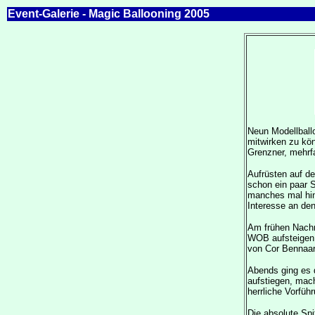
Event-Galerie -
Magic Ballooning 2005
Neun Modellballo
mitwirken zu kö
Grenzner, mehrf
Aufrüsten auf d
schon ein paar S
manches mal hin
Interesse an de
Am frühen Nachm
WOB aufsteigen z
von Cor Bennaars
Abends ging es 
aufstiegen, mach
herrliche Vorfüh
Die absolute Sp