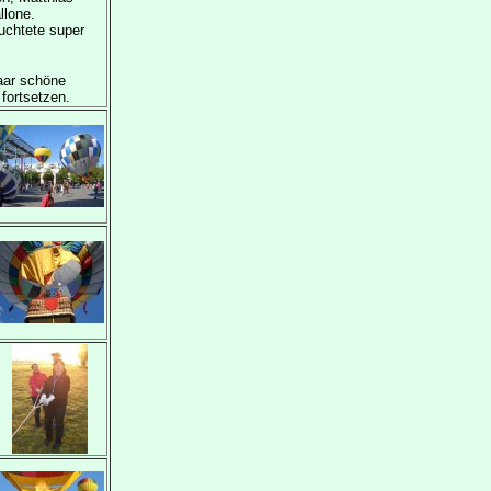
llone.
uchtete super
aar schöne
fortsetzen.