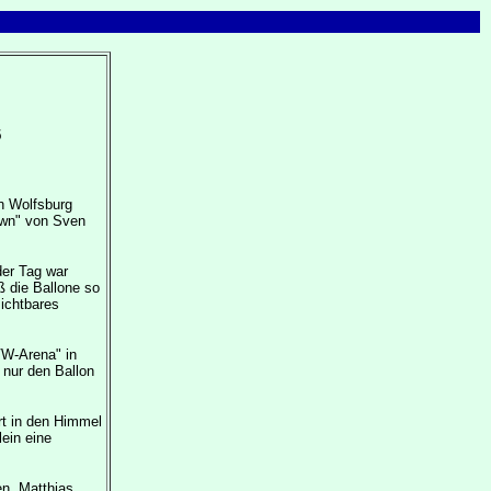
5
in Wolfsburg
own" von Sven
der Tag war
ß die Ballone so
ichtbares
VW-Arena" in
 nur den Ballon
rt in den Himmel
ein eine
n, Matthias