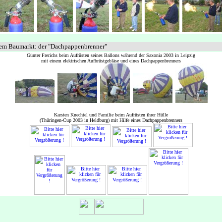
 dem Baumarkt: der "Dachpappenbrenner"
Günter Frerichs beim Aufrüsten seines Ballons während der Saxonia 2003 in Leipzig
mit einem elektrischen Aufbrüstgebläse und eines Dachpappenbrenners
Karsten Knechtel und Familie beim Aufrüsten ihrer Hülle
(Thüringen-Cup 2003 in Heldburg) mit Hilfe eines Dachpappenbrenners