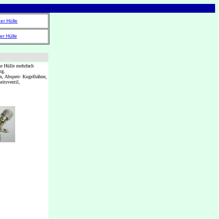
er Hülle
er Hülle
ne Hülle mehrfach
ng.
n, Absperr- Kugelhähne,
itsventil,