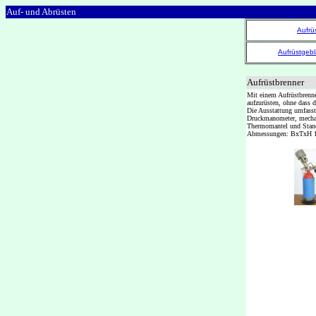
Auf- und Abrüsten
Aufrü
Aufrüstgeb
Aufrüstbrenner
Mit einem Aufrüstbrenne
aufzurüsten, ohne dass 
Die Ausstattung umfasst
Druckmanometer, mechani
Thermomantel und Stan
Abmessungen: BxTxH 160