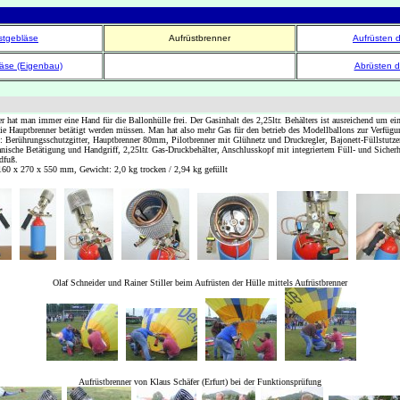
stgebläse
Aufrüstbrenner
Aufrüsten d
läse (Eigenbau)
Abrüsten d
r hat man immer eine Hand für die Ballonhülle frei. Der Gasinhalt des 2,25ltr. Behälters ist ausreichend um ei
die Hauptbrenner betätigt werden müssen. Man hat also mehr Gas für den betrieb des Modellballons zur Verfügu
: Berührungsschutzgitter, Hauptbrenner 80mm, Pilotbrenner mit Glühnetz und Druckregler, Bajonett-Füllstutze
sche Betätigung und Handgriff, 2,25ltr. Gas-Druckbehälter, Anschlusskopf mit integriertem Füll- und Sicherhe
dfuß.
 x 270 x 550 mm, Gewicht: 2,0 kg trocken / 2,94 kg gefüllt
Olaf Schneider und Rainer Stiller beim Aufrüsten der Hülle mittels Aufrüstbrenner
Aufrüstbrenner von Klaus Schäfer (Erfurt) bei der Funktionsprüfung